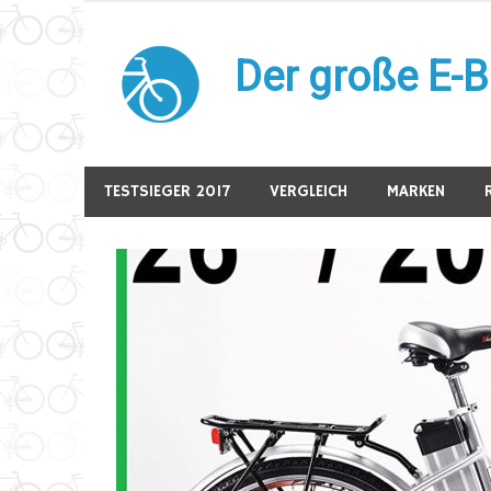
Zum
Inhalt
Der große E-B
springen
Die besten E-Bikes und Pedelecs im Vergleich
TESTSIEGER 2017
VERGLEICH
MARKEN